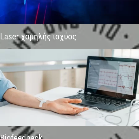
Laser χαμηλής ισχύος
Biofeedback