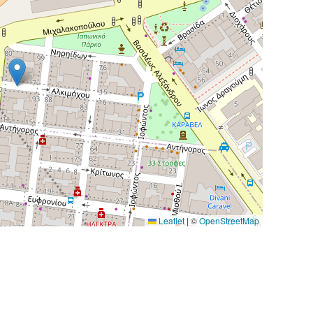
Leaflet
|
©
OpenStreetMap