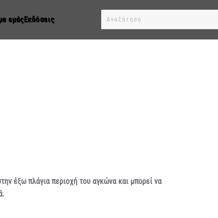
με εμάς
Εκδόσεις
Type 2 or more characters for results.
στην έξω πλάγια περιοχή του αγκώνα και μπορεί να
ά.