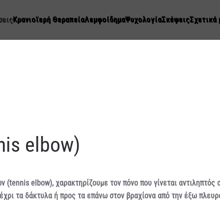
σεις
Κρανιοϊερή Θεραπεία
Λεμφοίδημα
Ψυχολογία
Σκέψεις
Σχετικά 
is elbow)
ν (tennis elbow), χαρακτηρίζουμε τον πόνο που γίνεται αντιληπτός 
έχρι τα δάκτυλα ή προς τα επάνω στον βραχίονα από την έξω πλευρ