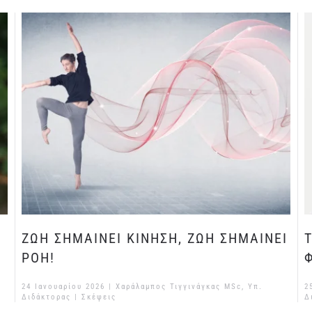
ΖΩΗ ΣΗΜΑΙΝΕΙ ΚΙΝΗΣΗ, ΖΩΗ ΣΗΜΑΙΝΕΙ
ΡΟΗ!
24 Ιανουαρίου 2026
| Χαράλαμπος Τιγγινάγκας MSc, Υπ.
2
Διδάκτορας |
Σκέψεις
Δ