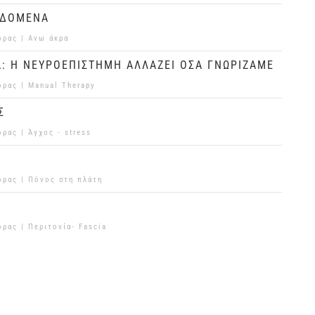
ΕΔΟΜΕΝΑ
ορας |
Ανω άκρα
Α: Η ΝΕΥΡΟΕΠΙΣΤΗΜΗ ΑΛΛΑΖΕΙ ΟΣΑ ΓΝΩΡΙΖΑΜΕ
ορας |
Manual Therapy
Σ
ορας |
Άγχος - stress
ορας |
Πόνος στη πλάτη
ορας |
Περιτονία- Fascia