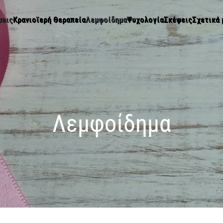
σεις
Κρανιοϊερή Θεραπεία
Λεμφοίδημα
Ψυχολογία
Σκέψεις
Σχετικά 
Λεμφοίδημα