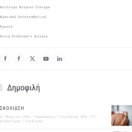
Αυτόνομο Νευρικό Σύστημα
Κρανιακή Οστεοπαθητιική
Έρευνα
Aνοια Αlzheimer’s disease
Δημοφιλή
ΣΚΟΛΙΩΣΗ
27 Μαρτίου 2006
| Χαράλαμπος Τιγγινάγκας MSc, Υπ.
Διδάκτορας |
Σκολίωση