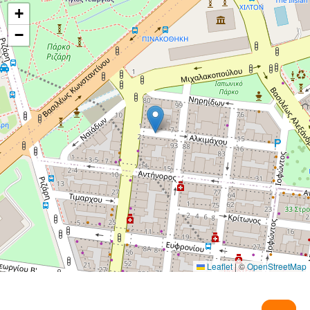
+
−
Leaflet
|
©
OpenStreetMap