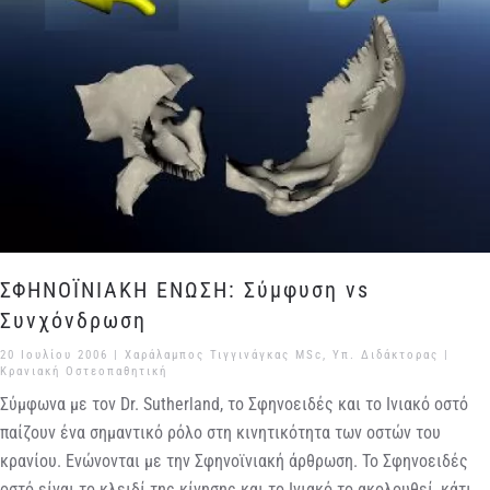
ΣΦΗΝΟΪΝΙΑΚΗ ΕΝΩΣΗ: Σύμφυση vs
Συνχόνδρωση
20 Ιουλίου 2006
| Χαράλαμπος Τιγγινάγκας MSc, Υπ. Διδάκτορας |
Κρανιακή Οστεοπαθητική
Σύμφωνα με τον Dr. Sutherland, το Σφηνοειδές και το Ινιακό οστό
παίζουν ένα σημαντικό ρόλο στη κινητικότητα των οστών του
κρανίου. Ενώνονται με την Σφηνοϊνιακή άρθρωση. Το Σφηνοειδές
οστό είναι το κλειδί της κίνησης και το Ινιακό το ακολουθεί, κάτι