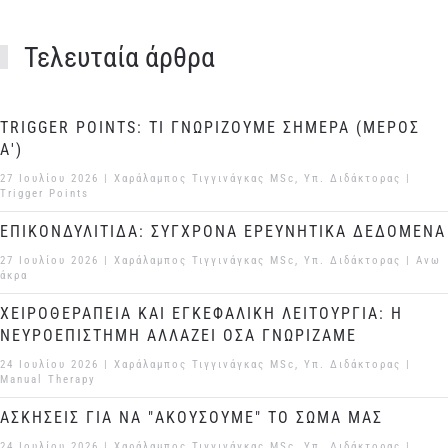
Τελευταία άρθρα
TRIGGER POINTS: ΤΙ ΓΝΩΡΙΖΟΥΜΕ ΣΗΜΕΡΑ (ΜΕΡΟΣ
Α')
27 Ιουλίου 2026
| Χαράλαμπος Τιγγινάγκας MSc, Υπ. Διδάκτορας |
Trigger Points
ΕΠΙΚΟΝΔΥΛΙΤΙΔΑ: ΣΥΓΧΡΟΝΑ ΕΡΕΥΝΗΤΙΚΑ ΔΕΔΟΜΕΝΑ
27 Ιουλίου 2026
| Χαράλαμπος Τιγγινάγκας MSc, Υπ. Διδάκτορας |
Ανω
άκρα
ΧΕΙΡΟΘΕΡΑΠΕΙΑ ΚΑΙ ΕΓΚΕΦΑΛΙΚΗ ΛΕΙΤΟΥΡΓΙΑ: Η
ΝΕΥΡΟΕΠΙΣΤΗΜΗ ΑΛΛΑΖΕΙ ΟΣΑ ΓΝΩΡΙΖΑΜΕ
24 Ιουλίου 2026
| Χαράλαμπος Τιγγινάγκας MSc, Υπ. Διδάκτορας |
Manual Therapy
ΑΣΚΗΣΕΙΣ ΓΙΑ ΝΑ "ΑΚΟΥΣΟΥΜΕ" ΤΟ ΣΩΜΑ ΜΑΣ
24 Ιουλίου 2026
| Χαράλαμπος Τιγγινάγκας MSc, Υπ. Διδάκτορας |