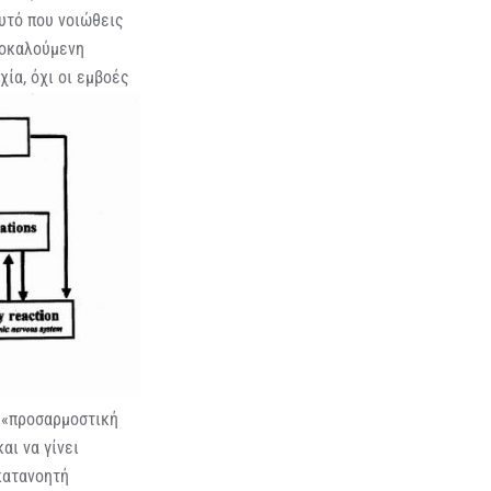
υτό που νοιώθεις
προκαλούμενη
ία, όχι οι
εμβοές
 «προσαρμοστική
αι να γίνει
κατανοητή