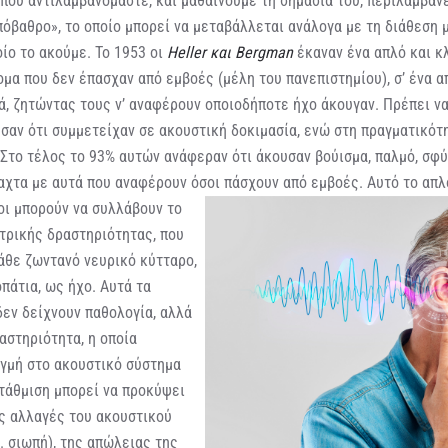
που αντιλαμβανόμαστε, και μαθαίνουμε τη σημασία του, περιλαμβάνε
όβαθρο», το οποίο μπορεί να μεταβάλλεται ανάλογα με τη διάθεση μ
ίο το ακούμε. Το 1953 οι
Heller και Bergman
έκαναν ένα απλό και κ
μα που δεν έπασχαν από εμβοές (μέλη του πανεπιστημίου), σ’ ένα 
ά, ζητώντας τους ν’ αναφέρουν οποιοδήποτε ήχο άκουγαν. Πρέπει να
σαν ότι συμμετείχαν σε ακουστική δοκιμασία, ενώ στη πραγματικότ
Στο τέλος το 93% αυτών ανάφεραν ότι άκουσαν βούισμα, παλμό, σφύ
λαχτα με αυτά που αναφέρουν όσοι πάσχουν από
εμβοές. Αυτό το απλ
οι μπορούν να συλλάβουν το
τρικής δραστηριότητας, που
άθε ζωντανό νευρικό κύτταρο,
πάτια, ως ήχο. Αυτά τα
εν δείχνουν παθολογία, αλλά
αστηριότητα, η οποία
ιγμή στο ακουστικό σύστημα
στάθμιση μπορεί να προκύψει
ς αλλαγές του ακουστικού
. σιωπή), της απώλειας της