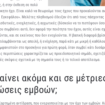
, ή στην έκθεση σε πολύ
όκητο ήχο. Είναι καλό να θεωρούμε τους ήχους που προκαλούνται α
υ Εγκεφάλου». Μελέτες πληθυσμού έδειξαν ότι από τους πάσχοντας 
εισδυτικές, ενοχλητικές, ή αγχωτικές (δύσκολο να το πιστέψουν όσο
ου συμβαίνει αυτό, δεν αφορά την ποιότητα του ήχου, αυτός είναι 
νται, και σε εκείνους που δεν ενοχλούνται. Η βασική διαφορά βρίσκ
τιλαμβάνονται ως απειλή, ή ενόχληση, παρά κάτι με μικρή ή καθόλου
μφανιστούν στο προσκήνιο για πρώτη φορά, όταν συμβεί κάτι δυσάρ
τις περιπτώσεις χαρακτηρίζεται ως προειδοποιητικό σημάδι, σχετιζ
κές σκέψεις σχετικά με τη σημασία τους ή το τελικό αποτέλεσμα.
αίνει ακόμα και σε μέτριε
ώσεις εμβοών;
ξαρτημένη αντίδραση, που ενεργοποιείται με τον ήχο των εμβοών. Κ