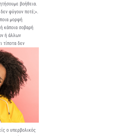
ζητήσουμε βοήθεια.
 δεν φύγουν ποτέ;».
άποια μορφή
 ή κάποια σοβαρή
ών ή άλλων
τι τίποτα
δεν
είς ο υπερβολικός