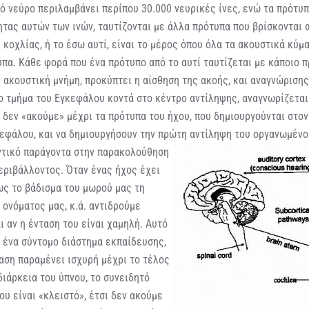
ό νεύρο περιλαμβάνει περίπου 30.000 νευρικές ίνες, ενώ τα πρότυ
τας αυτών των ινών, ταυτίζονται με άλλα πρότυπα που βρίσκονται
 κοχλίας, ή το έσω αυτί, είναι το μέρος όπου όλα τα ακουστικά κύμ
πα. Κάθε φορά που ένα πρότυπο από το αυτί ταυτίζεται με κάποιο π
ακουστική μνήμη, προκύπτει η αίσθηση της ακοής, και αναγνώρισης
ο τμήμα του Εγκεφάλου κοντά στο κέντρο αντίληψης, αναγνωρίζεται
 δεν «ακούμε» μέχρι τα πρότυπα του ήχου, που δημιουργούνται στον
κεφάλου, και να δημιουργήσουν την πρώτη αντίληψη του οργανωμένο
ντικό παράγοντα στην παρακολούθηση
εριβάλλοντος. Όταν ένας ήχος έχει
ως το βάδισμα του μωρού μας τη
υ ονόματος μας, κ.ά. αντιδρούμε
ι αν η ένταση του είναι χαμηλή. Αυτό
 ένα σύντομο διάστημα εκπαίδευσης,
αση παραμένει ισχυρή μέχρι το τέλος
διάρκεια του ύπνου, το συνειδητό
υ είναι «κλειστό», έτσι δεν ακούμε