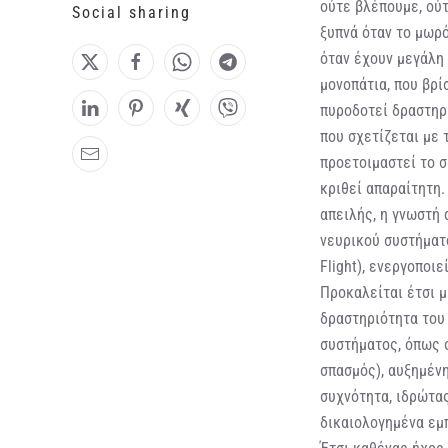
ούτε βλέπουμε, ούτ
Social sharing
ξυπνά όταν το μωρό
όταν έχουν μεγάλη 
μονοπάτια, που βρί
πυροδοτεί δραστηρ
που σχετίζεται με 
προετοιμαστεί το 
κριθεί απαραίτητη.
απειλής, η γνωστή
νευρικού συστήματο
Flight), ενεργοποιε
Προκαλείται έτσι 
δραστηριότητα του
συστήματος, όπως 
σπασμός), αυξημέν
συχνότητα, ιδρώτας
δικαιολογημένα εμ