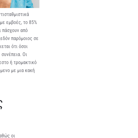
ντισταθμιστικά
με εμβοές, το 85%
ι πάσχουν από
σχεδόν παρόμοιος σε
εται ότι όσοι
 συνέπεια. Οι
εστο ή τρομακτικό
όμενο με μια κακή
ς
αθώς οι