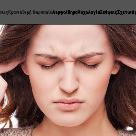
σεις
Κρανιοϊερή Θεραπεία
Λεμφοίδημα
Ψυχολογία
Σκέψεις
Σχετικά 