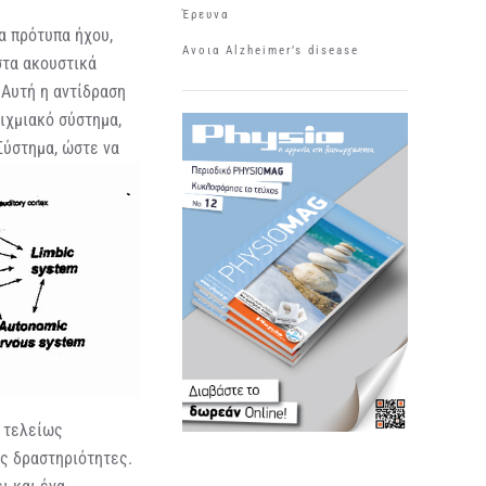
Έρευνα
α πρότυπα ήχου,
Aνοια Αlzheimer’s disease
στα ακουστικά
 Αυτή η αντίδραση
ιχμιακό σύστημα,
Σύστημα, ώστε να
ά τελείως
ές δραστηριότητες.