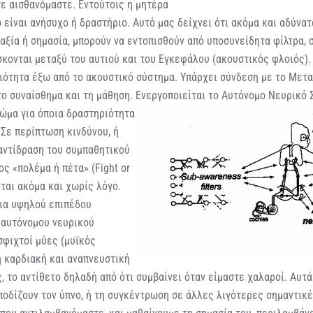
ε αισθανόμαστε. Εντούτοις η μητέρα
 είναι ανήσυχο ή δραστήριο. Αυτό μας δείχνει ότι ακόμα και αδύνατ
αξία ή σημασία, μπορούν να εντοπισθούν από υποσυνείδητα φίλτρα, 
σκονται μεταξύ του αυτιού και του Εγκεφάλου (ακουστικός φλοιός).
ιότητα έξω από το ακουστικό σύστημα. Υπάρχει σύνδεση με το Μετα
το συναίσθημα και τη μάθηση. Ενεργοποιείται το Αυτόνομο Νευρικό 
σώμα για όποια δραστηριότητα
 Σε περίπτωση κινδύνου, ή
 αντίδραση του συμπαθητικού
ς «πολέμα ή πέτα» (Fight or
ίται ακόμα και χωρίς λόγο.
μια υψηλού επιπέδου
 αυτόνομου νευρικού
σφιχτοί μύες (μυϊκός
η καρδιακή και αναπνευστική
, το αντίθετο δηλαδή από ότι συμβαίνει όταν είμαστε χαλαροί. Αυτ
ποδίζουν τον ύπνο, ή τη συγκέντρωση σε άλλες λιγότερες σημαντικ