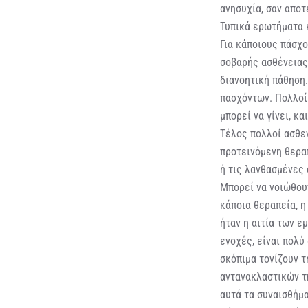
ανησυχία, σαν αποτ
Τυπικά ερωτήματα κ
Για κάποιους πάσχο
σοβαρής ασθένειας,
διανοητική πάθηση.
πασχόντων. Πολλοί 
μπορεί να γίνει, κα
Τέλος πολλοί ασθεν
προτεινόμενη θερα
ή τις λανθασμένες 
Μπορεί να νοιώθου
κάποια θεραπεία, η
ήταν η αιτία των ε
ενοχές, είναι πολύ
σκόπιμα τονίζουν 
αντανακλαστικών τ
αυτά τα συναισθήμ