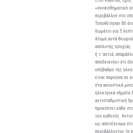
Έτσι καθένας ήχος 
«συναισθηματικό υπ
περιβάλλον στο οπο
Τοποθέτησαν 80 άτο
δωμάτιο για 5 λεπτ
άτομα αυτά θεωρού
απόλυτης ησυχίας. 
ή τ ’αυτιά, απαράλ
αποδεικνύει ότι όλ
υπόβαθρο της ηλεκ
είναι παρούσα σε κ
στα ακουστικά μονο
ηλεκτρικά σήματα δ
αντισταθμιστική δρ
προκύπτει κάθε στ
του καθενός. Αντι
ως αποτέλεσμα στι
περιβάλλοντος (π.χ