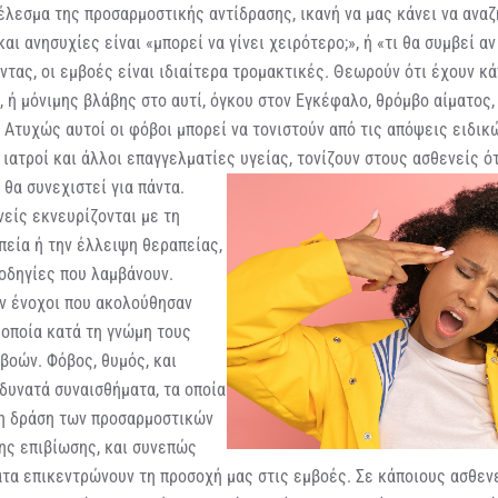
έλεσμα της προσαρμοστικής αντίδρασης, ικανή να μας κάνει να ανα
αι ανησυχίες είναι «μπορεί να γίνει χειρότερο;», ή «τι θα συμβεί αν
ντας, οι εμβοές είναι ιδιαίτερα τρομακτικές. Θεωρούν ότι έχουν κ
 ή μόνιμης βλάβης στο αυτί, όγκου στον Εγκέφαλο, θρόμβο αίματος,
 Ατυχώς αυτοί οι φόβοι μπορεί να τονιστούν από τις απόψεις ειδικ
ιατροί και άλλοι επαγγελματίες υγείας, τονίζουν στους ασθενείς ό
ι θα συνεχιστεί για πάντα.
είς εκνευρίζονται με τη
πεία ή την έλλειψη θεραπείας,
οδηγίες που λαμβάνουν.
ν ένοχοι που ακολούθησαν
 οποία κατά τη γνώμη τους
μβοών. Φόβος, θυμός, και
 δυνατά συναισθήματα, τα οποία
τη δράση των προσαρμοστικών
ης επιβίωσης, και συνεπώς
ατα επικεντρώνουν τη προσοχή μας στις εμβοές. Σε κάποιους ασθεν