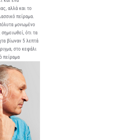
ι και ένα
ας, αλλά και το
λασσικό πείραμα.
απόλυτα μονωμένο
 σημειωθεί, ότι τα
ητα βίωναν 5 λεπτά
ριγμα, στο κεφάλι
ό πείραμα