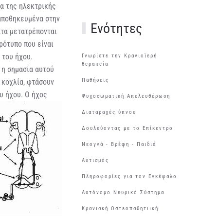
πα της ηλεκτρικής
 αποθηκευμένα στην
Ενότητες
ατα μετατρέπονται
ρότυπο που είναι
 του ήχου.
Γνωρίστε την Κρανιοϊερή
θεραπεία
 η σημασία αυτού
Παθήσεις
 κοχλία, φτάσουν
υ ήχου.
Ο ήχος
Ψυχοσωματική Απελευθέρωση
Διαταραχές ύπνου
Δουλεύοντας με το Επίκεντρο
Νεογνά - Βρέφη - Παιδιά
Αυτισμός
Πληροφορίες για τον Εγκέφαλο
Αυτόνομο Νευρικό Σύστημα
Κρανιακή Οστεοπαθητιική