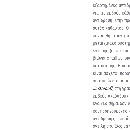
εξαρτημένες αντιδρ
για τις εμβοές κάθ
αντίδραση. Στην πρ
αυτές καθαυτές. Ο
συναισθημάτων για 
μεταιχμιακό σύστημ
έντασης (από το αυ
βιώνει ο παθών, υ
κατάστασης. Η ποιό
είναι άσχετοι παρά
αποτυπώνεται άρισ
Jastreboff
, στη γρα
εμβοές αναδυθούν 
ένα νέο σήμα, δεν 
και προηγούμενες 
αντίδραση», η οποί
αντιληπτό. Έως να 