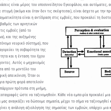
άσεις είναι μέρος του υποσυνείδητου Εγκεφάλου, και αυτόματες, α
ε στιγμή (ακόμα και όταν δεν τις σκέφτεσαι), είναι άσχετο με την 
αγματικότητα είναι η αντίδραση στις εμβοές, που προκαλεί τη δυστυχ
 βαθμός των αρνητικών
τις εμβοές (από το
α), και της αυξημένης
τόνομο νευρικό σύστημα), που
παγορεύει τη σοβαρότητα της
τητα και η ένταση του ήχου
γοντες. Αυτός ο μηχανισμός
τα από το μοντέλο του
φική απεικόνιση. Όταν οι
για πρώτη φορά αποτελούν
υπάρχουν πρότυπα στη μνήμη,
καταγραφές ώστε να ταξινομηθούν. Κάθε νέα εμπειρία προκαλεί μια
α μας αναγκάζει να δώσουμε σημασία, μέχρι το σήμα να ταξινομηθεί κ
γίνει η ανάλογη αξιολόγηση της σημασίας των εμβοών, υπάρχει μια 