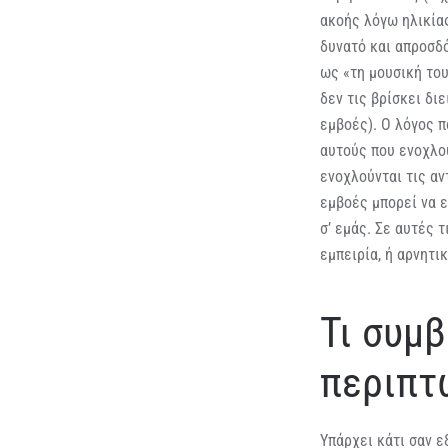
ακοής λόγω ηλικίας
δυνατό και απροσδ
ως «τη μουσική το
δεν τις βρίσκει δι
εμβοές). Ο λόγος π
αυτούς που ενοχλού
ενοχλούνται τις αν
εμβοές μπορεί να ε
σ’ εμάς. Σε αυτές 
εμπειρία, ή αρνητι
Τι συμβ
περιπτ
Υπάρχει κάτι σαν ε