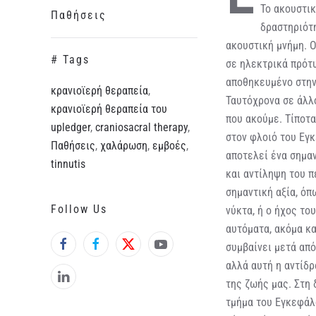
Το ακουστικ
Παθήσεις
δραστηριότη
ακουστική μνήμη. Ο
# Tags
σε ηλεκτρικά πρότυ
αποθηκευμένο στην 
κρανιοϊερή θεραπεία
,
Ταυτόχρονα σε άλλ
κρανιοϊερή θεραπεία του
που ακούμε. Τίποτα
upledger
,
craniosacral therapy
,
στον φλοιό του Εγ
Παθήσεις
,
χαλάρωση
,
εμβοές
,
αποτελεί ένα σημα
tinnutis
και αντίληψη του π
σημαντική αξία, όπ
Follow Us
νύκτα, ή ο ήχος το
αυτόματα, ακόμα κα
συμβαίνει μετά από
αλλά αυτή η αντίδρ
της ζωής μας. Στη 
τμήμα του Εγκεφάλο