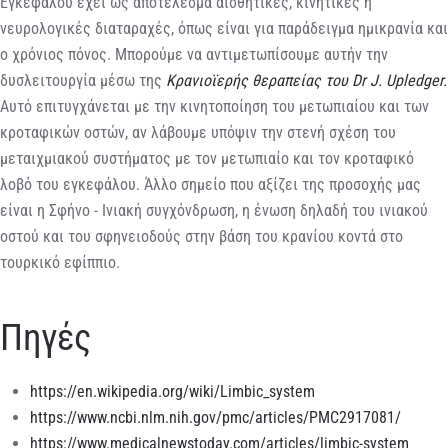
Εγκεφάλου έχει ως αποτέλεσμα αισθητικές, κινητικές ή
νευρολογικές διαταραχές, όπως είναι για παράδειγμα ημικρανία και
ο χρόνιος πόνος. Μπορούμε να αντιμετωπίσουμε αυτήν την
δυσλειτουργία μέσω της
Κρανιοϊερής θεραπείας του Dr J. Upledger.
Αυτό επιτυγχάνεται με την κινητοποίηση του μετωπιαίου και των
κροταφικών οστών, αν λάβουμε υπόψιν την στενή σχέση του
μεταιχμιακού συστήματος με τον μετωπιαίο και τον κροταφικό
λοβό του εγκεφάλου. Άλλο σημείο που αξίζει της προσοχής μας
είναι η Σφήνο - Ινιακή συγχόνδρωση, η ένωση δηλαδή του ινιακού
οστού και του σφηνειοδούς στην βάση του κρανίου κοντά στο
τουρκικό εφίππιο.
Πηγές
https://en.wikipedia.org/wiki/Limbic_system
https://www.ncbi.nlm.nih.gov/pmc/articles/PMC2917081/
https://www.medicalnewstoday.com/articles/limbic-system