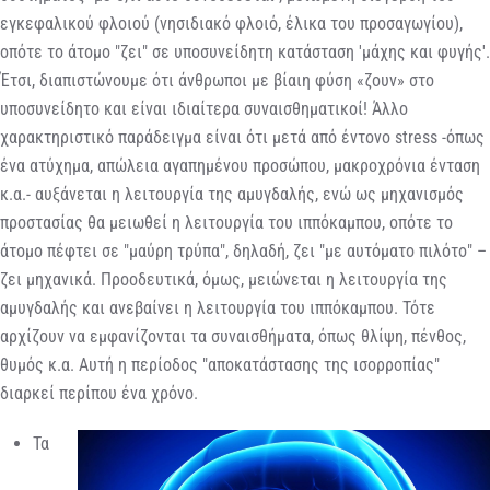
εγκεφαλικού φλοιού (νησιδιακό φλοιό, έλικα του προσαγωγίου),
οπότε το άτομο "ζει" σε υποσυνείδητη κατάσταση 'μάχης και φυγής'.
Έτσι, διαπιστώνουμε ότι άνθρωποι με βίαιη φύση «ζουν» στο
υποσυνείδητο και είναι ιδιαίτερα συναισθηματικοί! Άλλο
χαρακτηριστικό παράδειγμα είναι ότι μετά από έντονο stress -όπως
ένα ατύχημα, απώλεια αγαπημένου προσώπου, μακροχρόνια ένταση
κ.α.- αυξάνεται η λειτουργία της αμυγδαλής, ενώ ως μηχανισμός
προστασίας θα μειωθεί η λειτουργία του ιππόκαμπου, οπότε το
άτομο πέφτει σε "μαύρη τρύπα", δηλαδή, ζει "με αυτόματο πιλότο" –
ζει μηχανικά. Προοδευτικά, όμως, μειώνεται η λειτουργία της
αμυγδαλής και ανεβαίνει η λειτουργία του ιππόκαμπου. Τότε
αρχίζουν να εμφανίζονται τα συναισθήματα, όπως θλίψη, πένθος,
θυμός κ.α. Αυτή η περίοδος "αποκατάστασης της ισορροπίας"
διαρκεί περίπου ένα χρόνο.
Τα