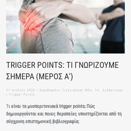
TRIGGER POINTS: ΤΙ ΓΝΩΡΙΖΟΥΜΕ
ΣΗΜΕΡΑ (ΜΕΡΟΣ Α')
27 Ιουλίου 2026
| Χαράλαμπος Τιγγινάγκας MSc, Υπ. Διδάκτορας
|
Trigger Points
Τ
ι είναι τα μυοπεριτονιακά trigger points; Πώς
δημιουργούνται και ποιες θεραπείες υποστηρίζονται από τη
σύγχρονη επιστημονική βιβλιογραφία;