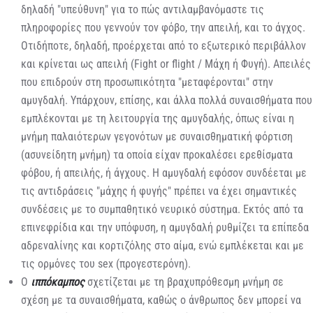
δηλαδή "υπεύθυνη" για το πώς αντιλαμβανόμαστε τις
πληροφορίες που γεννούν τον φόβο, την απειλή, και το άγχος.
Οτιδήποτε, δηλαδή, προέρχεται από το εξωτερικό περιβάλλον
και κρίνεται ως απειλή (Fight or flight / Μάχη ή Φυγή). Απειλές
που επιδρούν στη προσωπικότητα "μεταφέρονται" στην
αμυγδαλή. Υπάρχουν, επίσης, και άλλα πολλά συναισθήματα που
εμπλέκονται με τη λειτουργία της αμυγδαλής, όπως είναι η
μνήμη παλαιότερων γεγονότων με συναισθηματική φόρτιση
(ασυνείδητη μνήμη) τα οποία είχαν προκαλέσει ερεθίσματα
φόβου, ή απειλής, ή άγχους. Η αμυγδαλή εφόσον συνδέεται με
τις αντιδράσεις "μάχης ή φυγής" πρέπει να έχει σημαντικές
συνδέσεις με το συμπαθητικό νευρικό σύστημα. Εκτός από τα
επινεφρίδια και την υπόφυση, η αμυγδαλή ρυθμίζει τα επίπεδα
αδρεναλίνης και κορτιζόλης στο αίμα, ενώ εμπλέκεται και με
τις ορμόνες του sex (προγεστερόνη).
Ο
ιππόκαμπος
σχετίζεται με τη βραχυπρόθεσμη μνήμη σε
σχέση με τα συναισθήματα, καθώς ο άνθρωπος δεν μπορεί να