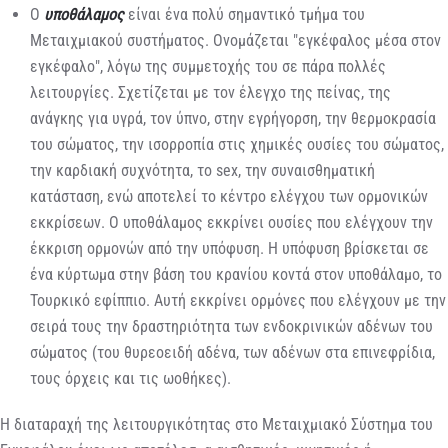
Ο
υποθάλαμος
είναι ένα πολύ σημαντικό τμήμα του
Μεταιχμιακού συστήματος. Ονομάζεται "εγκέφαλος μέσα στον
εγκέφαλο", λόγω της συμμετοχής του σε πάρα πολλές
λειτουργίες. Σχετίζεται με τον έλεγχο της πείνας, της
ανάγκης για υγρά, τον ύπνο, στην εγρήγορση, την θερμοκρασία
του σώματος, την ισορροπία στις χημικές ουσίες του σώματος,
την καρδιακή συχνότητα, το sex, την συναισθηματική
κατάσταση, ενώ αποτελεί το κέντρο ελέγχου των ορμονικών
εκκρίσεων. Ο υποθάλαμος εκκρίνει ουσίες που ελέγχουν την
έκκριση ορμονών από την υπόφυση. Η υπόφυση βρίσκεται σε
ένα κύρτωμα στην βάση του κρανίου κοντά στον υποθάλαμο, το
Τουρκικό εφίππιο. Αυτή εκκρίνει ορμόνες που ελέγχουν με την
σειρά τους την δραστηριότητα των ενδοκρινικών αδένων του
σώματος (του θυρεοειδή αδένα, των αδένων στα επινεφρίδια,
τους όρχεις και τις ωοθήκες).
Η διαταραχή της λειτουργικότητας στο Μεταιχμιακό Σύστημα του