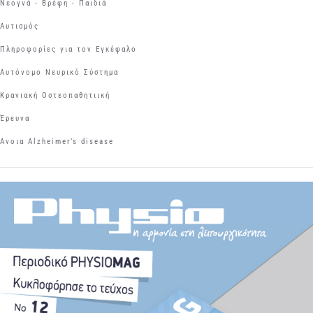
Νεογνά - Βρέφη - Παιδιά
Αυτισμός
Πληροφορίες για τον Εγκέφαλο
Αυτόνομο Νευρικό Σύστημα
Κρανιακή Οστεοπαθητιική
Έρευνα
Aνοια Αlzheimer’s disease