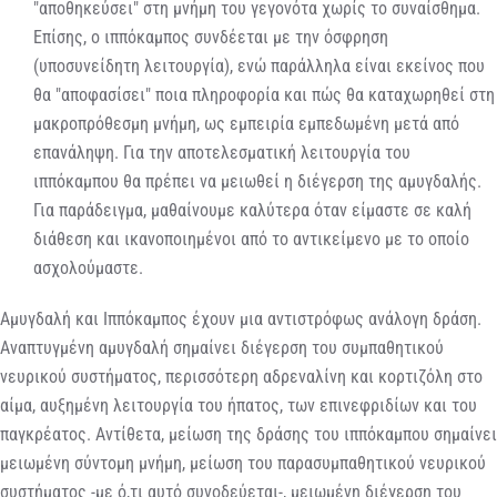
"αποθηκεύσει" στη μνήμη του γεγονότα χωρίς το συναίσθημα.
Επίσης, ο ιππόκαμπος συνδέεται με την όσφρηση
(υποσυνείδητη λειτουργία), ενώ παράλληλα είναι εκείνος που
θα "αποφασίσει" ποια πληροφορία και πώς θα καταχωρηθεί στη
μακροπρόθεσμη μνήμη, ως εμπειρία εμπεδωμένη μετά από
επανάληψη. Για την αποτελεσματική λειτουργία του
ιππόκαμπου θα πρέπει να μειωθεί η διέγερση της αμυγδαλής.
Για παράδειγμα, μαθαίνουμε καλύτερα όταν είμαστε σε καλή
διάθεση και ικανοποιημένοι από το αντικείμενο με το οποίο
ασχολούμαστε.
Αμυγδαλή και Ιππόκαμπος έχουν μια αντιστρόφως ανάλογη δράση.
Αναπτυγμένη αμυγδαλή σημαίνει διέγερση του συμπαθητικού
νευρικού συστήματος, περισσότερη αδρεναλίνη και κορτιζόλη στο
αίμα, αυξημένη λειτουργία του ήπατος, των επινεφριδίων και του
παγκρέατος. Αντίθετα, μείωση της δράσης του ιππόκαμπου σημαίνει
μειωμένη σύντομη μνήμη, μείωση του παρασυμπαθητικού νευρικού
συστήματος -με ό,τι αυτό συνοδεύεται-, μειωμένη διέγερση του