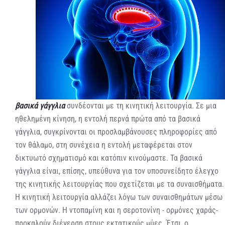
βασικά γάγγλια
συνδέονται με τη κινητική λειτουργία. Σε μια
ηθελημένη κίνηση, η εντολή περνά πρώτα από τα βασικά
γάγγλια, συγκρίνονται οι προσλαμβάνουσες πληροφορίες από
τον θάλαμο, στη συνέχεια η εντολή μεταφέρεται στον
δικτυωτό σχηματισμό και κατόπιν κινούμαστε. Τα βασικά
γάγγλια είναι, επίσης, υπεύθυνα για τον υποσυνείδητο έλεγχο
της κινητικής λειτουργίας που σχετίζεται με τα συναισθήματα.
Η κινητική λειτουργία αλλάζει λόγω των συναισθημάτων μέσω
των ορμονών. Η ντοπαμίνη και η σεροτονίνη - ορμόνες χαράς-
προκαλούν διέγερση στους εκτατικούς μύες. Έτσι, ο