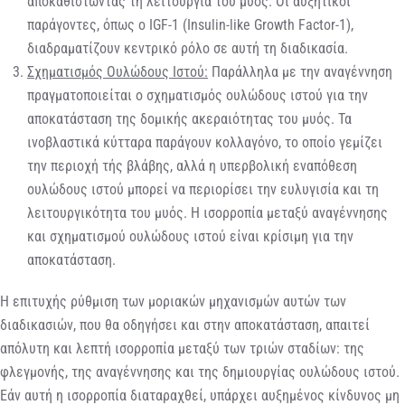
αποκαθιστώντας τη λειτουργία τού μυός. Οι αυξητικοί
παράγοντες, όπως ο IGF-1 (Insulin-like Growth Factor-1),
διαδραματίζουν κεντρικό ρόλο σε αυτή τη διαδικασία.
Σχηματισμός Ουλώδους Ιστού:
Παράλληλα με την αναγέννηση
πραγματοποιείται ο σχηματισμός ουλώδους ιστού για την
αποκατάσταση της δομικής ακεραιότητας του μυός. Τα
ινοβλαστικά κύτταρα παράγουν κολλαγόνο, το οποίο γεμίζει
την περιοχή τής βλάβης, αλλά η υπερβολική εναπόθεση
ουλώδους ιστού μπορεί να περιορίσει την ευλυγισία και τη
λειτουργικότητα του μυός. Η ισορροπία μεταξύ αναγέννησης
και σχηματισμού ουλώδους ιστού είναι κρίσιμη για την
αποκατάσταση.
Η επιτυχής ρύθμιση των μοριακών μηχανισμών αυτών των
διαδικασιών, που θα οδηγήσει και στην αποκατάσταση, απαιτεί
απόλυτη και λεπτή ισορροπία μεταξύ των τριών σταδίων: της
φλεγμονής, της αναγέννησης και της δημιουργίας ουλώδους ιστού.
Εάν αυτή η ισορροπία διαταραχθεί, υπάρχει αυξημένος κίνδυνος μη