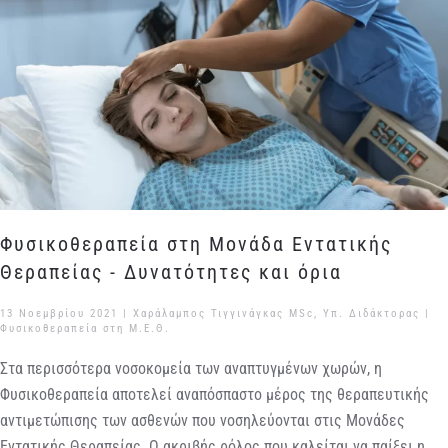
Φυσικοθεραπεία στη Μονάδα Εντατικής
Θεραπείας - Δυνατότητες και όρια
13 Νοεμβρίου 2021
| Χαράλαμπος Τιγγινάγκας MSc, Υπ. Διδάκτορας |
Φυσικοθεραπεία στη Μ.Ε.Θ.
Στα περισσότερα νοσοκομεία των αναπτυγμένων χωρών, η
Φυσικοθεραπεία αποτελεί αναπόσπαστο μέρος της θεραπευτικής
αντιμετώπισης των ασθενών που νοσηλεύονται στις Μονάδες
Εντατικής Θεραπείας. Ο ακριβής ρόλος που καλείται να παίξει η