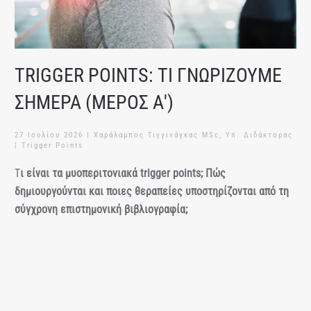
TRIGGER POINTS: ΤΙ ΓΝΩΡΙΖΟΥΜΕ
ΣΗΜΕΡΑ (ΜΕΡΟΣ Α')
27 Ιουλίου 2026
| Χαράλαμπος Τιγγινάγκας MSc, Υπ. Διδάκτορας
|
Trigger Points
Τ
ι είναι τα μυοπεριτονιακά trigger points; Πώς
δημιουργούνται και ποιες θεραπείες υποστηρίζονται από τη
σύγχρονη επιστημονική βιβλιογραφία;