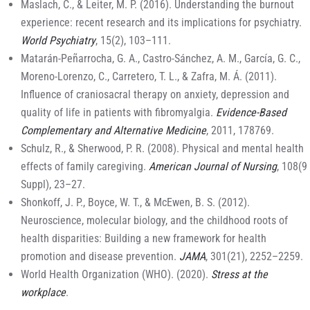
Maslach, C., & Leiter, M. P. (2016). Understanding the burnout
experience: recent research and its implications for psychiatry.
World Psychiatry
, 15(2), 103–111.
Matarán-Peñarrocha, G. A., Castro-Sánchez, A. M., García, G. C.,
Moreno-Lorenzo, C., Carretero, T. L., & Zafra, M. Á. (2011).
Influence of craniosacral therapy on anxiety, depression and
quality of life in patients with fibromyalgia.
Evidence-Based
Complementary and Alternative Medicine
, 2011, 178769.
Schulz, R., & Sherwood, P. R. (2008). Physical and mental health
effects of family caregiving.
American Journal of Nursing
, 108(9
Suppl), 23–27.
Shonkoff, J. P., Boyce, W. T., & McEwen, B. S. (2012).
Neuroscience, molecular biology, and the childhood roots of
health disparities: Building a new framework for health
promotion and disease prevention.
JAMA
, 301(21), 2252–2259.
World Health Organization (WHO). (2020).
Stress at the
workplace
.