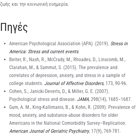
ζωής και την κοινωνική ευημερία.
Πηγές
American Psychological Association (APA). (2019).
Stress in
America: Stress and current events
.
Beiter, R., Nash, R., McCrady, M., Rhoades, D., Linscomb, M.,
Clarahan, M., & Sammut, S. (2015). The prevalence and
correlates of depression, anxiety, and stress in a sample of
college students.
Journal of Affective Disorders
, 173, 90-96.
Cohen, S., Janicki-Deverts, D., & Miller, G. E. (2007).
Psychological stress and disease.
JAMA
, 298(14), 1685–1687.
Gum, A. M., King-Kallimanis, B., & Kohn, R. (2009). Prevalence of
mood, anxiety, and substance-abuse disorders for older
Americans in the National Comorbidity Survey–Replication.
American Journal of Geriatric Psychiatry
, 17(9), 769-781.