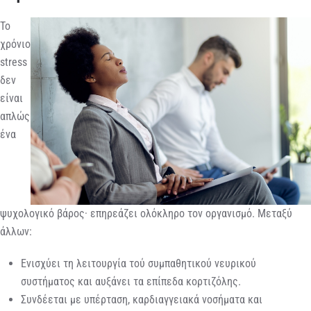
Το
χρόνιο
stress
δεν
είναι
απλώς
ένα
ψυχολογικό βάρος· επηρεάζει ολόκληρο τον οργανισμό. Μεταξύ
άλλων:
Ενισχύει τη λειτουργία τού συμπαθητικού νευρικού
συστήματος και αυξάνει τα επίπεδα κορτιζόλης.
Συνδέεται με υπέρταση, καρδιαγγειακά νοσήματα και