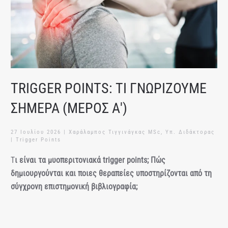
TRIGGER POINTS: ΤΙ ΓΝΩΡΙΖΟΥΜΕ
ΣΗΜΕΡΑ (ΜΕΡΟΣ Α')
27 Ιουλίου 2026
| Χαράλαμπος Τιγγινάγκας MSc, Υπ. Διδάκτορας
|
Trigger Points
Τ
ι είναι τα μυοπεριτονιακά trigger points; Πώς
δημιουργούνται και ποιες θεραπείες υποστηρίζονται από τη
σύγχρονη επιστημονική βιβλιογραφία;