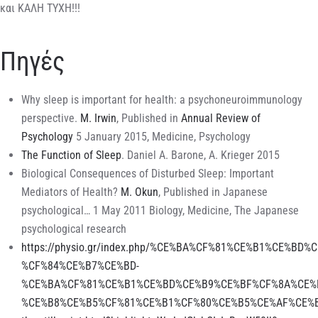
και ΚΑΛΗ ΤΥΧΗ!!!
Πηγές
Why sleep is important for health: a psychoneuroimmunology
perspective.
M. Irwin
, Published in
Annual Review of
Psychology
5 January 2015, Medicine, Psychology
The Function of Sleep
. Daniel A. Barone, A. Krieger 2015
Biological Consequences of Disturbed Sleep: Important
Mediators of Health?
M. Okun
, Published in Japanese
psychological… 1 May 2011 Biology, Medicine, The Japanese
psychological research
https://physio.gr/index.php/%CE%BA%CF%81%CE%B1%CE
%CF%84%CE%B7%CE%BD-
%CE%BA%CF%81%CE%B1%CE%BD%CE%B9%CE%BF%CF%8A%CE%
%CE%B8%CE%B5%CF%81%CE%B1%CF%80%CE%B5%CE%AF%CE%B