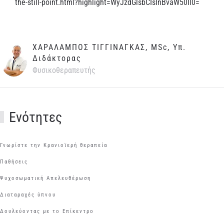
the-still-point.html?highlight=WyJzdGlsbCIsInBvaW50Il0=
ΧΑΡΑΛΑΜΠΟΣ ΤΙΓΓΙΝΑΓΚΑΣ, MSc, Υπ.
Διδάκτορας
Φυσικοθεραπευτής
Ενότητες
Γνωρίστε την Κρανιοϊερή θεραπεία
Παθήσεις
Ψυχοσωματική Απελευθέρωση
Διαταραχές ύπνου
Δουλεύοντας με το Επίκεντρο