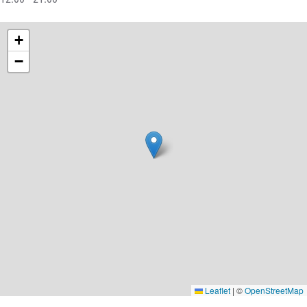
+
−
Leaflet
|
©
OpenStreetMap