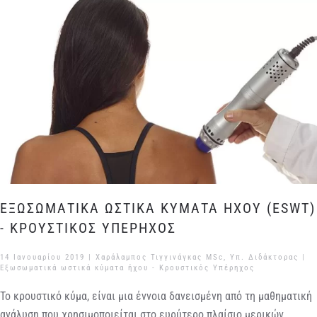
ΕΞΩΣΩΜΑΤΙΚΑ ΩΣΤΙΚΑ ΚΥΜΑΤΑ ΗΧΟΥ (ESWT)
- ΚΡΟΥΣΤΙΚΟΣ ΥΠΕΡΗΧΟΣ
14 Ιανουαρίου 2019
| Χαράλαμπος Τιγγινάγκας MSc, Υπ. Διδάκτορας |
Εξωσωματικά ωστικά κύματα ήχου - Κρουστικός Υπέρηχος
Το κρουστικό κύμα, είναι μια έννοια δανεισμένη από τη μαθηματική
ανάλυση που χρησιμοποιείται στο ευρύτερο πλαίσιο μερικών