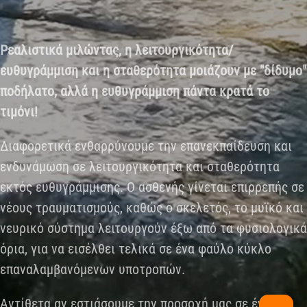
Ρεαλιστικά μιλώντας, η λειτουργικότητα/
ευθυγράμμιση και η σταθερότητα μοιάζουν με "δίδυμο"
ποδήλατο, αλλά η ευθυγράμμιση πάντα κρατά το
τιμόνι!
Διαφορετικά ενθαρρύνουμε την επανεκπαίδευση και
ενδυνάμωση σε λειτουργικότητα και σταθερότητα
εκτός ευθυγράμμισης. Ο ασθενής γίνεται επιρρεπής σε
νέους τραυματισμούς, καθώς ο σκελετός, το μυϊκό και
νευρικό σύστημα λειτουργούν έξω από τα φυσιολογικά
όρια, για να εισέλθει τελικά σε ένα φαύλο κύκλο
επαναλαμβανόμενων υποτροπών.
Αντίθετα αν εστιάσουμε την προσοχή μας σε ένα