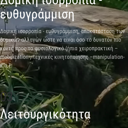
ευθυγράμμιση
Δομική ισορροπία - ευθυγράμμιση, αποκατάσταση των
δομικών αλλαγών ώστε να είναι όσο το δυνατόν πιο
κοντά προς το φυσιολογικό (ήπια χειροπρακτική –
mobilization-, τεχνικές κινητοποίησης –manipulation-
κ.α.).
03
Λειτουργικότητα