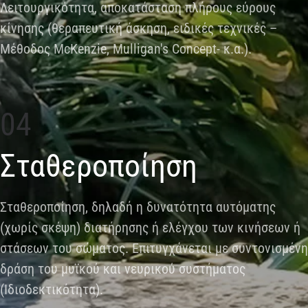
Λειτουργικότητα, αποκατάσταση πλήρους εύρους
κίνησης (θεραπευτική άσκηση, ειδικές τεχνικές –
Μέθοδος McKenzie, Mulligan's Concept- κ.α.).
04
Σταθεροποίηση
Σταθεροποίηση, δηλαδή η δυνατότητα αυτόματης
(χωρίς σκέψη) διατήρησης ή ελέγχου των κινήσεων ή
στάσεων του σώματος. Επιτυγχάνεται με συντονισμένη
δράση του μυϊκού και νευρικού συστήματος
(Ιδιοδεκτικότητα).