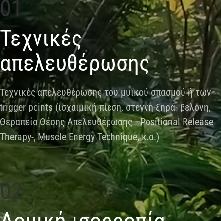
01
Τεχνικές
απελευθέρωσης
Τεχνικές απελευθέρωσης του μυϊκού σπασμού ή των
trigger points (ισχαιμική πίεση, στεγνή-ξηρά- βελόνη,
Θεραπεία Θέσης Απελευθέρωσης –Positional Release
Therapy-, Muscle Energy Technique, κ.α.)
02
Δομική ισορροπία -