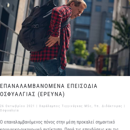
ΕΠΑΝΑΛΑΜΒΑΝΟΜΕΝΑ ΕΠΕΙΣΟΔΙΑ
ΟΣΦΥΑΛΓΙΑΣ (ΕΡΕΥΝΑ)
26 Οκτωβρίου 2021
| Χαράλαμπος Τιγγινάγκας MSc, Υπ. Διδάκτορας |
Οσφυαλγία
Ο επαναλαμβανόμενος πόνος στην μέση προκαλεί σημαντικό
κοινωνικο-οικονομικό αντίκτυπο. Παρά τις επενδύσεις και τις