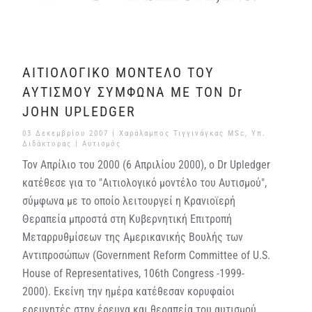
ΑΙΤΙΟΛΟΓΙΚΟ ΜΟΝΤΕΛΟ ΤΟΥ
ΑΥΤΙΣΜΟΥ ΣΥΜΦΩΝΑ ΜΕ ΤΟΝ Dr
JOHN UPLEDGER
03 Δεκεμβρίου 2007
| Χαράλαμπος Τιγγινάγκας MSc, Υπ.
Διδάκτορας |
Αυτισμός
Τον Απρίλιο του 2000 (6 Απριλίου 2000), ο Dr Upledger
κατέθεσε για το "Αιτιολογικό μοντέλο του Αυτισμού",
σύμφωνα με το οποίο λειτουργεί η Κρανιοϊερή
Θεραπεία μπροστά στη Κυβερνητική Επιτροπή
Μεταρρυθμίσεων της Αμερικανικής Βουλής των
Αντιπροσώπων (Government Reform Committee of U.S.
House of Representatives, 106th Congress -1999-
2000). Εκείνη την ημέρα κατέθεσαν κορυφαίοι
ερευνητές στην έρευνα και θεραπεία του αυτισμού,