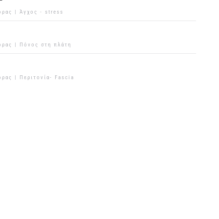
ορας |
Άγχος - stress
ορας |
Πόνος στη πλάτη
ορας |
Περιτονία- Fascia