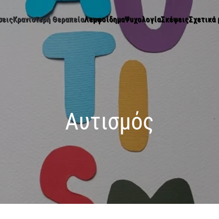
σεις
Κρανιοϊερή Θεραπεία
Λεμφοίδημα
Ψυχολογία
Σκέψεις
Σχετικά 
Αυτισμός