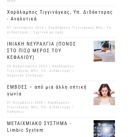
άκρα
Χαράλαμπος Τιγγινάγκας, Υπ. Διδάκτορας
- Αναλυτικά
07 Ιανουαρίου 2014
| Χαράλαμπος Τιγγινάγκας MSc, Υπ.
Διδάκτορας |
Σχετικά με εμάς
ΙΝΙΑΚΗ ΝΕΥΡΑΛΓΙΑ (ΠΟΝΟΣ
ΣΤΟ ΠΙΣΩ ΜΕΡΟΣ ΤΟΥ
ΚΕΦΑΛΙΟΥ)
09 Φεβρουαρίου 2023
| Χαράλαμπος
Τιγγινάγκας MSc, Υπ. Διδάκτορας |
Αυχενικό Σύνδρομο
ΕΜΒΟΕΣ – από μια άλλη οπτική
γωνία
01 Νοεμβρίου 2008
| Χαράλαμπος
Τιγγινάγκας MSc, Υπ. Διδάκτορας |
Παθήσεις
ΜΕΤΑΙΧΜΙΑΚΟ ΣΥΣΤΗΜΑ -
Limbic System