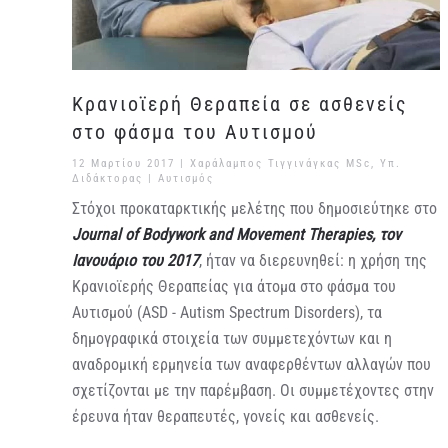
Κρανιοϊερή Θεραπεία σε ασθενείς
στο φάσμα του Αυτισμού
12 Μαρτίου 2017
| Χαράλαμπος Τιγγινάγκας MSc, Υπ.
Διδάκτορας |
Αυτισμός
Στόχοι προκαταρκτικής μελέτης που δημοσιεύτηκε στο
Journal of Bodywork and Movement Therapies, τον
Ιανουάριο του 2017
, ήταν να διερευνηθεί: η χρήση της
Κρανιοϊερής Θεραπείας για άτομα στο φάσμα του
Αυτισμού (ASD - Autism Spectrum Disorders), τα
δημογραφικά στοιχεία των συμμετεχόντων και η
αναδρομική ερμηνεία των αναφερθέντων αλλαγών που
σχετίζονται με την παρέμβαση. Οι συμμετέχοντες στην
έρευνα ήταν θεραπευτές, γονείς και ασθενείς.