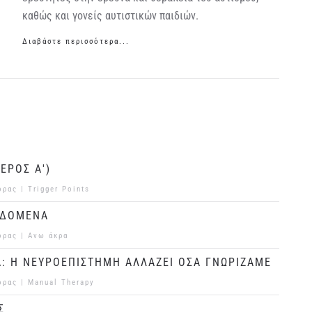
καθώς και γονείς αυτιστικών παιδιών.
Διαβάστε περισσότερα...
ΕΡΟΣ Α')
ορας |
Trigger Points
ΕΔΟΜΕΝΑ
ορας |
Ανω άκρα
Α: Η ΝΕΥΡΟΕΠΙΣΤΗΜΗ ΑΛΛΑΖΕΙ ΟΣΑ ΓΝΩΡΙΖΑΜΕ
ορας |
Manual Therapy
Σ