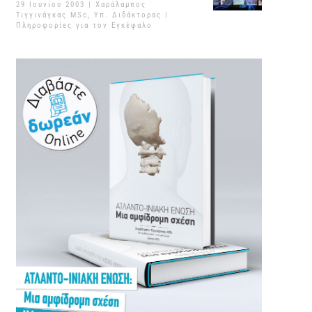
29 Ιουνίου 2003
| Χαράλαμπος
Τιγγινάγκας MSc, Υπ. Διδάκτορας |
Πληροφορίες για τον Εγκέφαλο