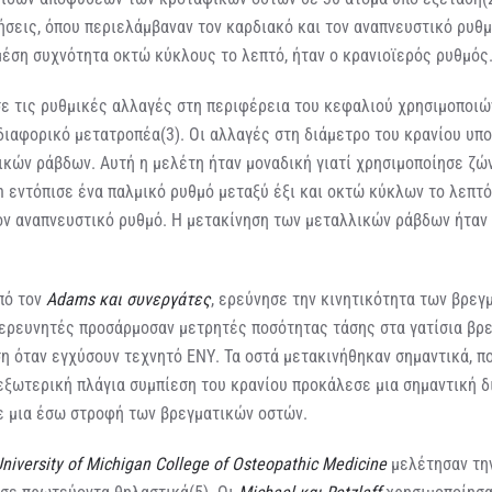
ήσεις, όπου περιελάμβαναν τον καρδιακό και τον αναπνευστικό ρυθμ
μέση συχνότητα οκτώ κύκλους το λεπτό, ήταν ο κρανιοϊερός ρυθμός
ε τις ρυθμικές αλλαγές στη περιφέρεια του κεφαλιού χρησιμοποιώ
διαφορικό μετατροπέα(3). Οι αλλαγές στη διάμετρο του κρανίου υπο
ικών ράβδων. Αυτή η μελέτη ήταν μοναδική γιατί χρησιμοποίησε ζώ
n εντόπισε ένα παλμικό ρυθμό μεταξύ έξι και οκτώ κύκλων το λεπτ
ον αναπνευστικό ρυθμό. Η μετακίνηση των μεταλλικών ράβδων ήταν 
πό τον
Adams και συνεργάτες
, ερεύνησε την κινητικότητα των βρεγ
 ερευνητές προσάρμοσαν μετρητές ποσότητας τάσης στα γατίσια βρε
η όταν εγχύσουν τεχνητό ΕΝΥ. Τα οστά μετακινήθηκαν σημαντικά, π
εξωτερική πλάγια συμπίεση του κρανίου προκάλεσε μια σημαντική δ
ε μια έσω στροφή των βρεγματικών οστών.
niversity of Michigan College of Osteopathic Medicine
μελέτησαν την