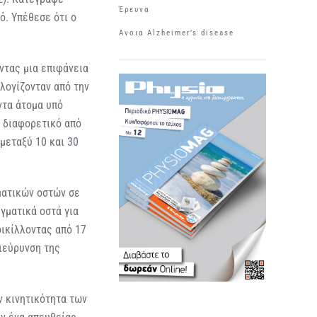
Έρευνα
ό. Υπέθεσε ότι ο
Aνοια Αlzheimer’s disease
.
ντας μια επιφάνεια
λογίζονταν από την
ντα άτομα υπό
ό διαφορετικό από
μεταξύ 10 και 30
ματικών οστών σε
γματικά οστά για
οικίλλοντας από 17
ιεύρυνση της
 κινητικότητα των