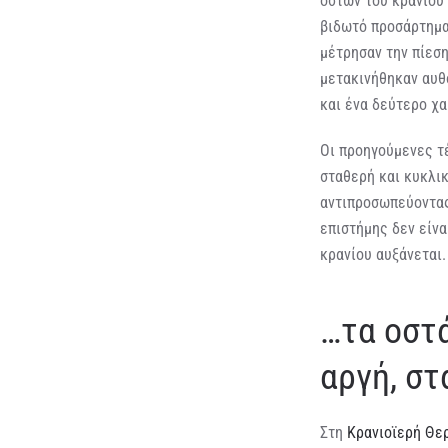
οστών του κρανίου
βιδωτό προσάρτημα 
μέτρησαν την πίεση
μετακινήθηκαν αυθ
και ένα δεύτερο χ
Οι προηγούμενες τέ
σταθερή και κυκλικ
αντιπροσωπεύοντας
επιστήμης δεν είνα
κρανίου αυξάνεται.
…τα οστά
αργή, στ
Στη
Κρανιοϊερή Θερ