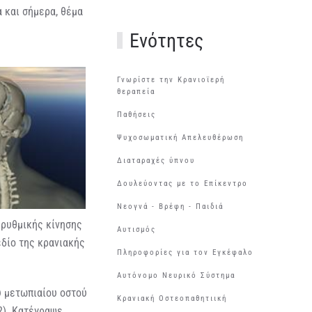
α και σήμερα, θέμα
Ενότητες
Γνωρίστε την Κρανιοϊερή
θεραπεία
Παθήσεις
Ψυχοσωματική Απελευθέρωση
Διαταραχές ύπνου
Δουλεύοντας με το Επίκεντρο
Νεογνά - Βρέφη - Παιδιά
 ρυθμικής κίνησης
Αυτισμός
εδίο της κρανιακής
Πληροφορίες για τον Εγκέφαλο
Αυτόνομο Νευρικό Σύστημα
υ μετωπιαίου οστού
Κρανιακή Οστεοπαθητιική
2). Κατέγραψε