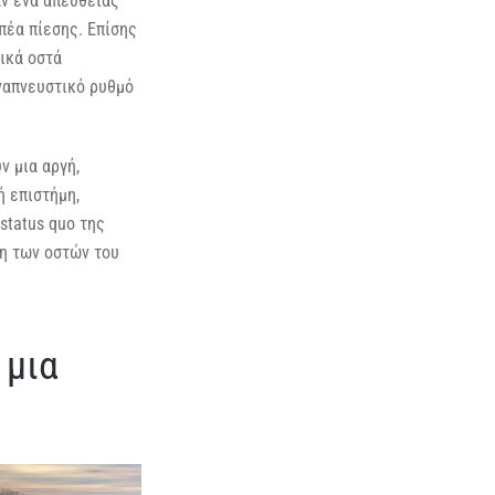
ν ένα απευθείας
πέα πίεσης. Επίσης
τικά οστά
ναπνευστικό ρυθμό
ν μια αργή,
ή επιστήμη,
status quo της
ση των οστών του
 μια