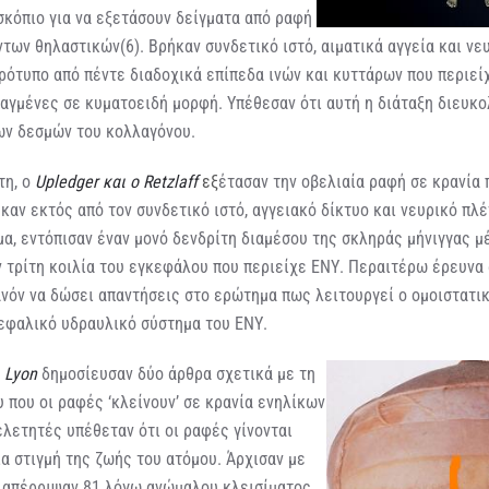
σκόπιο για να εξετάσουν δείγματα από ραφή
ων θηλαστικών(6). Βρήκαν συνδετικό ιστό, αιματικά αγγεία και νευ
ρότυπο από πέντε διαδοχικά επίπεδα ινών και κυττάρων που περιεί
αγμένες σε κυματοειδή μορφή. Υπέθεσαν ότι αυτή η διάταξη διευκο
ων δεσμών του κολλαγόνου.
η, ο
Upledger και ο Retzlaff
ε
ξ
έτασαν την οβελιαία ραφή σε κρανία
καν εκτός από τον συνδετικό ιστό, αγγειακό δίκτυο και νευρικό πλ
γμα, εντόπισαν έναν μονό δενδρίτη διαμέσου της σκληράς μήνιγγας 
ν τρίτη κοιλία του εγκεφάλου που περιείχε ΕΝΥ. Περαιτέρω έρευνα
ανόν να δώσει απαντήσεις στο ερώτημα πως λειτουργεί ο ομοιστατι
εφαλικό υδραυλικό σύστημα του ΕΝΥ.
 Lyon
δημοσίευσαν δύο άρθρα σχετικά με τη
 που οι ραφές ‘κλείνουν’ σε κρανία ενηλίκων
ελετητές υπέθεταν ότι οι ραφές γίνονται
α στιγμή της ζωής του ατόμου. Άρχισαν με
ά απέρριψαν 81 λόγω ανώμαλου κλεισίματος