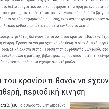
 σε πρωτεύοντα θηλαστικά(5). Οι
Michael και Retzlaff
χρησιμοποίησα
στο δεξιό βρεγματικό οστό και μέτρησαν τη κίνηση με ένα μετατρο
 του αίματος, τον καρδιακό και τον αναπνευστικό ρυθμό. Τα βρεγμα
όρμητα σε δύο ξεχωριστούς ρυθμούς, έναν ανταποκρινόμενο στον α
αμηλότερο ρυθμό από πέντε έως επτά κύκλους το λεπτό.
σσερεις μελέτες δείχνουν ότι τα οστά του κρανίου πιθανόν να έχου
ή κίνηση. Πρόκειται για μια σχετικά νέα θεωρία στην Δυτική ιατρικ
 δραματική αλλαγή θέσης. Η υιοθέτηση αμφισβητήσιμων ιδεών στο 
ι εύκολο, αλλά η μάζα της βιβλιογραφίας που υποστηρίζει την κίνη
 Ως εκ τούτου πρέπει να έχουμε ανοικτό μυαλό.
 του κρανίου πιθανόν να έχουν
αθερή, περιοδική κίνηση
απεία (ΚΙΘ),
ο ρυθμός του ΕΝΥ μπορεί να