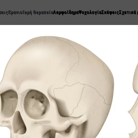
σεις
Κρανιοϊερή Θεραπεία
Λεμφοίδημα
Ψυχολογία
Σκέψεις
Σχετικά 