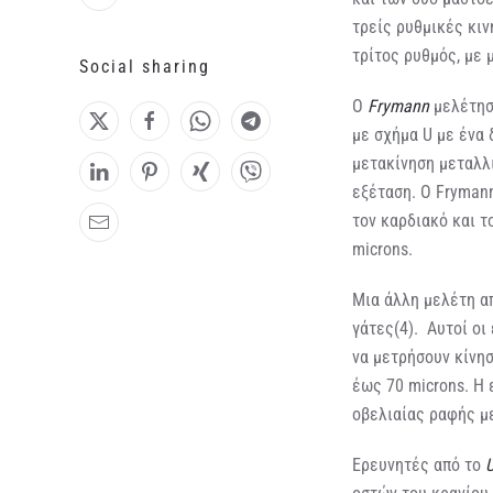
τρείς ρυθμικές κιν
τρίτος ρυθμός, με 
Social sharing
Ο
Frymann
μελέτησ
με σχήμα U με ένα 
μετακίνηση μεταλλ
εξέταση. Ο Fryman
τον καρδιακό και τ
microns.
Μια άλλη μελέτη α
γάτες(4). Αυτοί οι
να μετρήσουν κίνησ
έως 70 microns. Η 
οβελιαίας ραφής μ
Ερευνητές από το
U