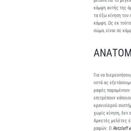
μειώνεται το μέγε
κάμψη αυτής της ά
τα έξω κίνηση του 
κάμψη. Ως εκ τούτο
σώμα, είναι σε κάμ
ΑΝΑΤΟΜ
Για να διερευνήσου
οστά ας εξετάσουμ
ραφές παραμένουν 
επιτρέπουν κάποιου
κρανιοϊερού συστήμ
χωρίς κίνηση, δεν 
Αρκετές μελέτες έ
ραφών. Ο
Retzlaff 