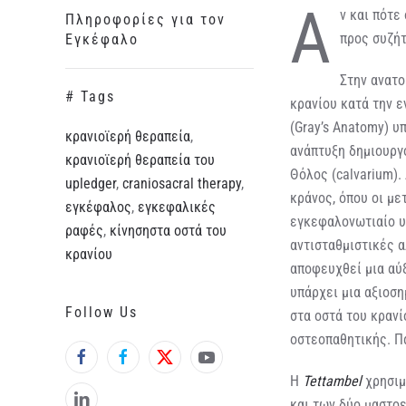
Α
ν και πότε
Πληροφορίες για τον
προς συζήτ
Εγκέφαλο
Στην ανατο
# Tags
κρανίου κατά την ε
(Gray’s Anatomy) υ
κρανιοϊερή θεραπεία
,
ανάπτυξη δημιουργ
κρανιοϊερή θεραπεία του
Θόλος (calvarium).
upledger
,
craniosacral therapy
,
κράνος, όπου οι με
εγκέφαλος
,
εγκεφαλικές
εγκεφαλονωτιαίο υ
ραφές
,
κίνησηστα οστά του
αντισταθμιστικές α
κρανίου
αποφευχθεί μια αύ
υπάρχει μια αξιοση
Follow Us
στα οστά του κραν
οστεοπαθητικής. Π
Η
Tettambel
χρησιμ
και των δύο μαστο