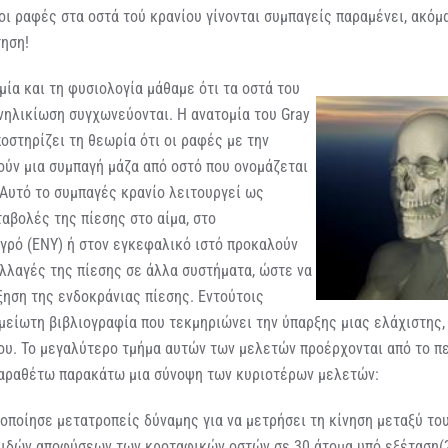
 οι ραφές στα οστά τού κρανίου γίνονται συμπαγείς παραμένει, ακόμ
ηση!
μία και τη φυσιολογία μάθαμε ότι τα οστά του
νηλικίωση συγχωνεύονται. Η ανατομία του Gray
ποστηρίζει τη θεωρία ότι οι ραφές με την
ούν μια συμπαγή μάζα από οστό που ονομάζεται
 Αυτό το συμπαγές κρανίο λειτουργεί ως
ταβολές της πίεσης στο αίμα, στο
γρό (ΕΝΥ) ή στον εγκεφαλικό ιστό προκαλούν
λλαγές της πίεσης σε άλλα συστήματα, ώστε να
ξηση της ενδοκράνιας πίεσης. Εντούτοις
μείωτη βιβλιογραφία που τεκμηριώνει την ύπαρξης μιας ελάχιστης,
ίου. Το μεγαλύτερο τμήμα αυτών των μελετών προέρχονται από το π
αραθέτω παρακάτω μια σύνοψη των κυριοτέρων μελετών:
οποίησε μετατροπείς δύναμης για να μετρήσει τη κίνηση μεταξύ το
ειδών αποφύσεων των κροταφικών οστών σε 30 άτομα υπό εξέταση(