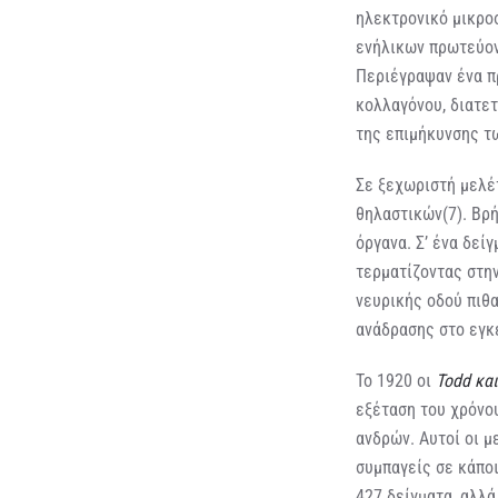
ηλεκτρονικό μικρο
ενήλικων πρωτεύοντ
Περιέγραψαν ένα π
κολλαγόνου, διατετ
της επιμήκυνσης τ
Σε ξεχωριστή μελέτ
θηλαστικών(7). Βρή
όργανα. Σ’ ένα δεί
τερματίζοντας στη
νευρικής οδού πιθ
ανάδρασης στο εγκ
Το 1920 οι
Todd και
εξέταση του χρόνου
ανδρών. Αυτοί οι μ
συμπαγείς σε κάποι
427 δείγματα, αλλ