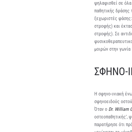
ψηλαφισθεί σε όλα
παθητικής δράσης 
ξεχωριστές φάσης
στροφής) και έκτα
στροφής). Σε αντιδ
φυσικοθεραπευτικο
μοιρών στην γωνία 
ΣΦΗΝΟ-Ι
Η σφηνο-ινιακή ένω
σφηνοειδούς οστού
Όταν ο
Dr. William 
οστεοπαθητικής’, ψ
παρατήρησε ότι πρ