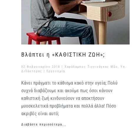
Βλάπτει η «ΚΑΘΙΣΤΙΚΗ ΖΩΗ»;
02 Φεβρουαρίου 2018
| Χαράλαμπος Τιγγινάγκας MSc, Υπ.
Διδάκτορας |
Εργονομία
Κάνει πράγματι το κάθισμα κακό στην υγεία; Πολύ
συχνά διαβάζουμε και ακούμε πως όσοι κάνουν
καθιστική ζωή κινδυνεύουν να αποκτήσουν
μυοσκελετικά προβλήματα και πολλά άλλα! Πόσο
ακριβές είναι αυτό;
Διαβάστε περισσότερα...