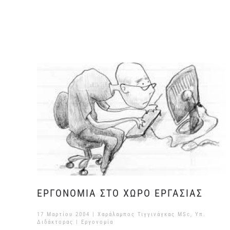
ΕΡΓΟΝΟΜΙΑ ΣΤΟ ΧΩΡΟ ΕΡΓΑΣΙΑΣ
17 Μαρτίου 2004
| Χαράλαμπος Τιγγινάγκας MSc, Υπ.
Διδάκτορας |
Εργονομία