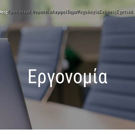
σεις
Κρανιοϊερή Θεραπεία
Λεμφοίδημα
Ψυχολογία
Σκέψεις
Σχετικά 
Εργονομία