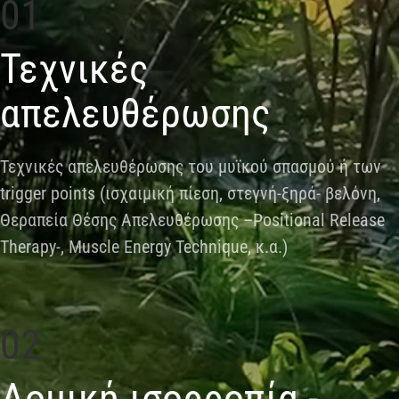
01
Τεχνικές
απελευθέρωσης
Τεχνικές απελευθέρωσης του μυϊκού σπασμού ή των
trigger points (ισχαιμική πίεση, στεγνή-ξηρά- βελόνη,
Θεραπεία Θέσης Απελευθέρωσης –Positional Release
Therapy-, Muscle Energy Technique, κ.α.)
02
Δομική ισορροπία -