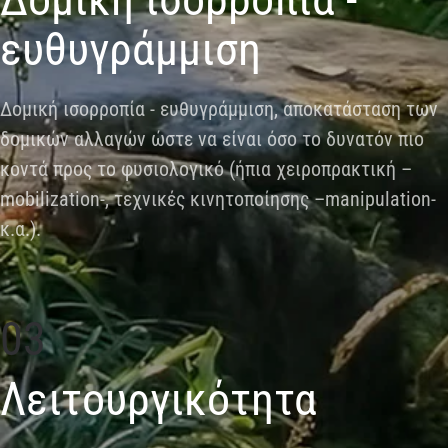
ευθυγράμμιση
Δομική ισορροπία - ευθυγράμμιση, αποκατάσταση των
δομικών αλλαγών ώστε να είναι όσο το δυνατόν πιο
κοντά προς το φυσιολογικό (ήπια χειροπρακτική –
mobilization-, τεχνικές κινητοποίησης –manipulation-
κ.α.).
03
Λειτουργικότητα