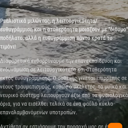
Ρεαλιστικά μιλώντας, η λειτουργικότητα/
ευθυγράμμιση και η σταθερότητα μοιάζουν με "δίδυμο"
ποδήλατο, αλλά η ευθυγράμμιση πάντα κρατά το
τιμόνι!
Διαφορετικά ενθαρρύνουμε την επανεκπαίδευση και
ενδυνάμωση σε λειτουργικότητα και σταθερότητα
εκτός ευθυγράμμισης. Ο ασθενής γίνεται επιρρεπής σε
νέους τραυματισμούς, καθώς ο σκελετός, το μυϊκό και
νευρικό σύστημα λειτουργούν έξω από τα φυσιολογικά
όρια, για να εισέλθει τελικά σε ένα φαύλο κύκλο
επαναλαμβανόμενων υποτροπών.
Αντίθετα αν εστιάσουμε την προσοχή μας σε ένα