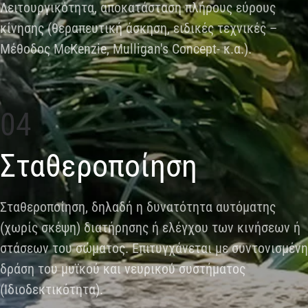
Λειτουργικότητα, αποκατάσταση πλήρους εύρους
κίνησης (θεραπευτική άσκηση, ειδικές τεχνικές –
Μέθοδος McKenzie, Mulligan's Concept- κ.α.).
04
Σταθεροποίηση
Σταθεροποίηση, δηλαδή η δυνατότητα αυτόματης
(χωρίς σκέψη) διατήρησης ή ελέγχου των κινήσεων ή
στάσεων του σώματος. Επιτυγχάνεται με συντονισμένη
δράση του μυϊκού και νευρικού συστήματος
(Ιδιοδεκτικότητα).