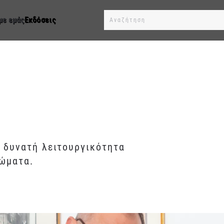
με εμάς
Εκδόσεις
Type 2 or more characters for results.
 δυνατή λειτουργικότητα
τώματα.