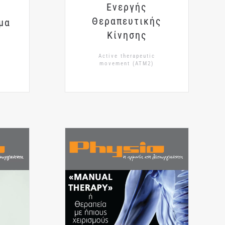
Ενεργής
Θεραπευτικής
μα
Κίνησης
Active therapeutic
movement (ATM2)