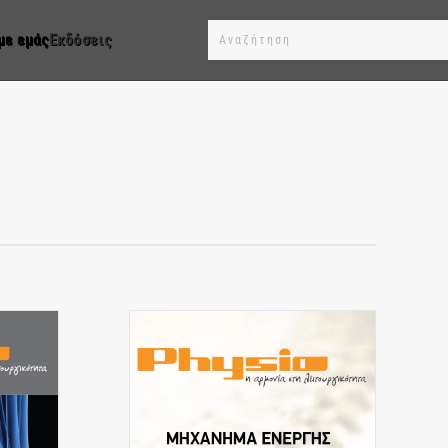
με εμάς
Εκδόσεις
Type 2 or more characters for results.