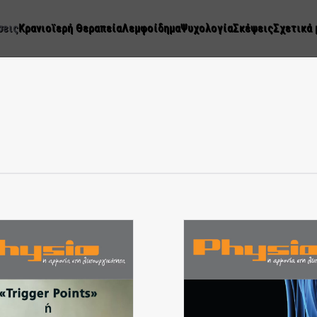
σεις
Κρανιοϊερή Θεραπεία
Λεμφοίδημα
Ψυχολογία
Σκέψεις
Σχετικά 